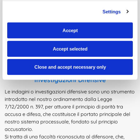
can consult the
cookie policy
at any time.
Brand Protection Online e Offline
Settings
Investigazioni Speciali
Accept
Bonifiche ambientali telefoniche e automobili
Bonifiche PC, smartphone
e tablet
Accept selected
Recupero dati smartphone, tablet e PC
Indagini Forensi
Close and accept necessary only
Investigazioni Difensive
Le indagini o investigazioni difensive sono uno strumento
introdotto nel nostro ordinamento dalla Legge
7/12/2000 n. 397, per attuare il principio di parità tra
accusa e difesa, che costituisce il portato principale del
nostro sistema processuale, fondato sul principio
accusatorio.
Si tratta di una facoltà riconosciuta al difensore, che,